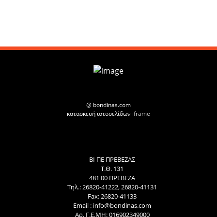
@ bondinas.com
κατασκευή ιστοσελίδων
iframe
ΒΙ ΠΕ ΠΡΕΒΕΖΑΣ
Τ.Θ. 131
481 00 ΠΡΕΒΕΖΑ
Τηλ.:
26820-41222
,
26820-41131
Fax: 26820-41133
Email :
info@bondinas.com
Αρ. Γ.Ε.ΜΗ: 016902349000